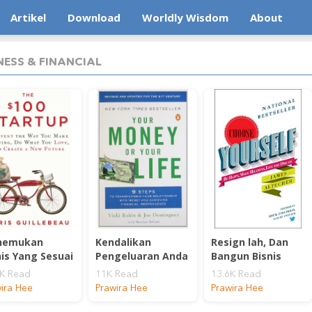
Artikel
Download
Worldly Wisdom
About
NESS & FINANCIAL
nemukan
Kendalikan
Resign lah, Dan
nis Yang Sesuai
Pengeluaran Anda
Bangun Bisnis
gan
Secara Sadar
Impian Anda
7K Read
11K Read
13.6K Read
ribadian dan
ira Hee
Prawira Hee
Prawira Hee
at Anda