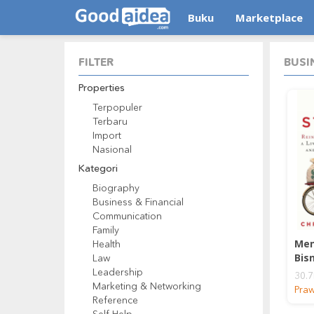
Buku
Marketplace
FILTER
BUSI
Properties
Terpopuler
Terbaru
Import
Nasional
Kategori
Biography
Business & Financial
Communication
Family
Me
Health
Bis
Law
Den
Leadership
30.
Kep
Marketing & Networking
Praw
Min
Reference