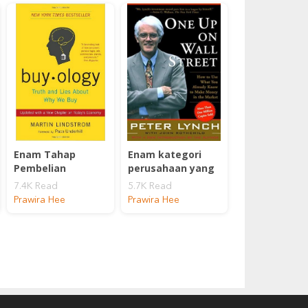
Enam Tahap
Enam kategori
Pembelian
perusahaan yang
ada di bursa
7.4K Read
5.7K Read
saham
Prawira Hee
Prawira Hee